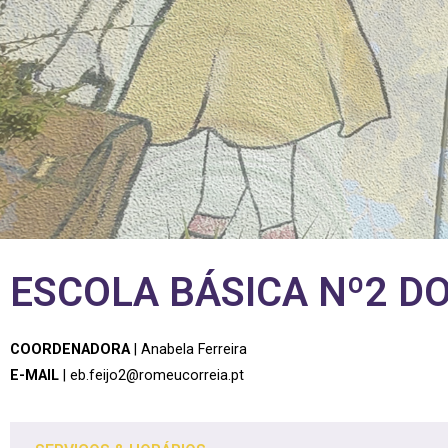
ESCOLA BÁSICA Nº2 DO
COORDENADORA
| Anabela Ferreira
E-MAIL
|
eb.feijo2@romeucorreia.pt