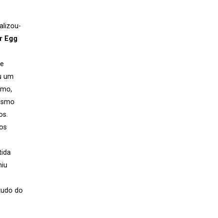
alizou-
r Egg
de
u um
smo,
rismo
os.
os
tida
niu
studo do