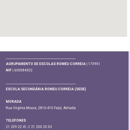
________________________________________________
AGRUPAMENTO DE ESCOLAS ROMEU CORREIA |
170951
NIF |
600084302
________________________________________________
ESCOLA SECUNDÁRIA ROMEU CORREIA (SEDE)
MORADA
Rua Virgínia Moura, 2810-415 Feijó, Almada
TELEFONES
21 259 22 41 // 21 250 20 03