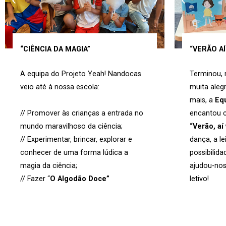
“CIÊNCIA DA MAGIA”
“VERÃO AÍ
A equipa do Projeto Yeah! Nandocas
Terminou, 
veio até à nossa escola:
muita aleg
mais, a
Eq
// Promover às crianças a entrada no
encantou 
mundo maravilhoso da ciência;
“Verão, aí
// Experimentar, brincar, explorar e
dança, a le
conhecer de uma forma lúdica a
possibilida
magia da ciência;
ajudou-nos
// Fazer “
O Algodão Doce”
letivo!