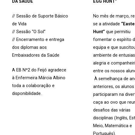
DA SAÚDE
EGG HUNT”
// Sessão de Suporte Básico
No mês de março, re
de Vida
se a atividade
“Easte
// Sessão “O Sol”
Hunt”
que permitiu
// Encerramento e entrega
fomentar o espírito 
dos diplomas aos
equipa e que suscito
Embaixadores da Saúde
ambiente de entusia
alegria e companhei
A EB Nº2 do Feijó agradece
entre os nossos alun
à Enfermeira Márcia Albino
À semelhança de an
toda a colaboração e
anteriores, os alunos
disponibilidade.
participaram na diver
caça ao ovo que reu
desafios das várias
disciplinas (Inglês, E
Meio, Matemática e
Português).