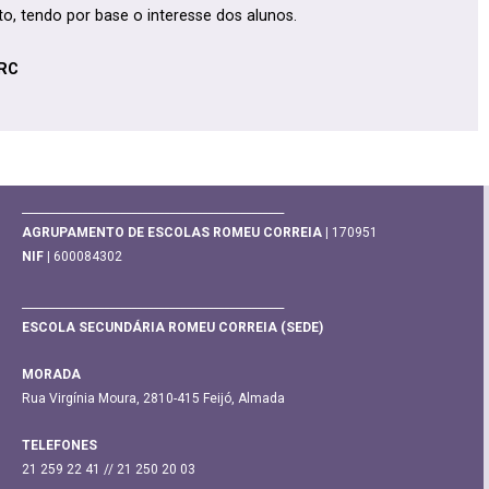
 tendo por base o interesse dos alunos.
RC
________________________________________________
AGRUPAMENTO DE ESCOLAS ROMEU CORREIA |
170951
NIF |
600084302
________________________________________________
ESCOLA SECUNDÁRIA ROMEU CORREIA (SEDE)
MORADA
Rua Virgínia Moura, 2810-415 Feijó, Almada
TELEFONES
21 259 22 41 // 21 250 20 03