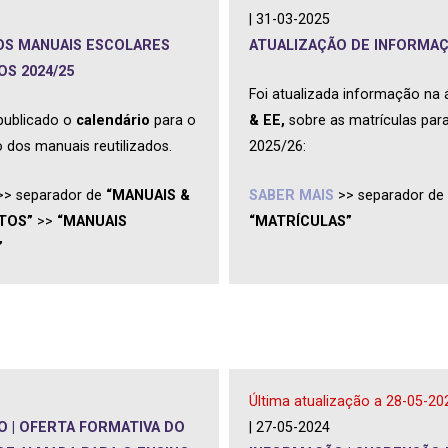
| 31-03-2025
OS MANUAIS ESCOLARES
ATUALIZAÇÃO DE INFORMA
OS 2024/25
Foi atualizada informação na
publicado o
calendário
para o
& EE,
sobre as matrículas para
 dos manuais reutilizados.
2025/26:
>>
separador de
“MANUAIS &
SABER MAIS
>> separador de
TOS”
>>
“MANUAIS
“MATRÍCULAS
”
”
Última atualização a 28-05-20
 | OFERTA FORMATIVA DO
| 27-05-2024