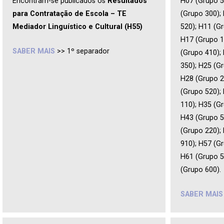
Encontram-se publicados os
Resultados
H07 (Grupo 5
para Contratação de Escola – TE
(Grupo 300);
Mediador Linguístico e Cultural (H55)
520); H11 (G
H17 (Grupo 1
SABER MAIS
>> 1º separador
(Grupo 410);
350); H25 (G
H28 (Grupo 2
(Grupo 520);
110); H35 (G
H43 (Grupo 5
(Grupo 220);
910); H57 (Gr
H61 (Grupo 5
(Grupo 600).
SABER MAIS