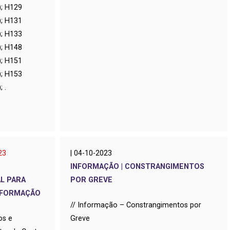
); H129
); H131
); H133
); H148
); H151
); H153
 .
23
| 04-10-2023
INFORMAÇÃO | CONSTRANGIMENTOS
L PARA
POR GREVE
E FORMAÇÃO
//
Informação – Constrangimentos por
os e
Greve