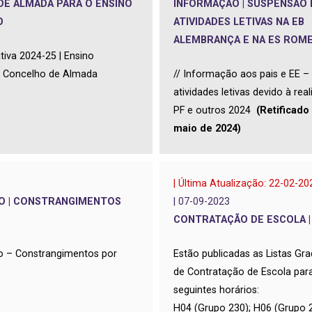
E ALMADA PARA O ENSINO
INFORMAÇÃO | SUSPENSÃO 
O
ATIVIDADES LETIVAS NA EB
ALEMBRANÇA E NA ES ROM
tiva 2024-25 | Ensino
– Concelho de Almada
//
Informação aos pais e EE 
atividades letivas devido à rea
PF e outros 2024
(Retificado
maio de 2024)
| Última Atualização: 22-02-20
O | CONSTRANGIMENTOS
| 07-09-2023
CONTRATAÇÃO DE ESCOLA 
o – Constrangimentos por
Estão publicadas as Listas Gra
de Contratação de Escola par
seguintes horários:
H04 (Grupo 230); H06 (Grupo 