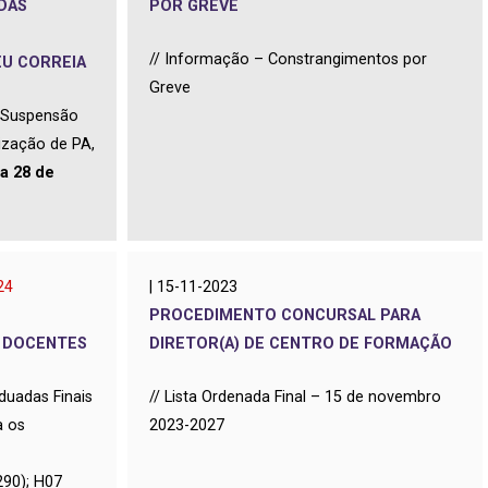
DAS
POR GREVE
//
Informação – Constrangimentos por
EU CORREIA
Greve
– Suspensão
lização de PA,
 a 28 de
24
| 15-11-2023
PROCEDIMENTO CONCURSAL PARA
| DOCENTES
DIRETOR(A) DE CENTRO DE FORMAÇÃO
duadas Finais
//
Lista Ordenada Final – 15 de novembro
a os
2023-2027
290); H07