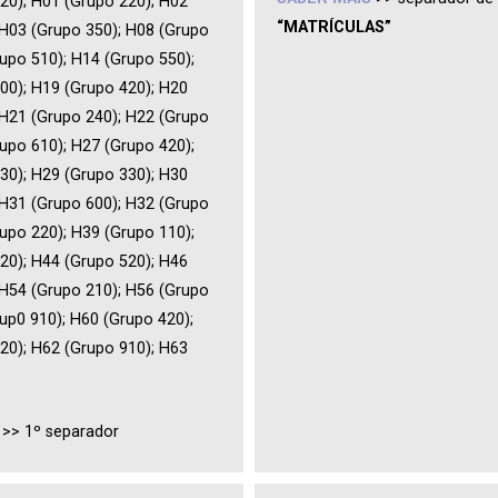
20); H01 (Grupo 220); H02
“MATRÍCULAS
”
 H03 (Grupo 350); H08 (Grupo
rupo 510); H14 (Grupo 550);
00); H19 (Grupo 420); H20
 H21 (Grupo 240); H22 (Grupo
rupo 610); H27 (Grupo 420);
30); H29 (Grupo 330); H30
 H31 (Grupo 600); H32 (Grupo
rupo 220); H39 (Grupo 110);
20); H44 (Grupo 520); H46
 H54 (Grupo 210); H56 (Grupo
up0 910); H60 (Grupo 420);
20); H62 (Grupo 910); H63
>> 1º separador