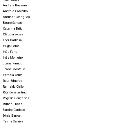
Andreia Rasteiro
Andreia Carvalho
Amílcar Rodrigues
Bruno Santos
Catarina Brito
Cláudia Sousa
Éder Barbosa
Hugo Peixe
Inês Faria
Inês Monteiro
Joana Fanico
Joana Monteiro
Patrícia Cruz
Raul Eduardo
Reinaldo Cirilo
Rita Constantino
Rogério Gonçalves
Rúben Lucas
Sandro Cardoso
Sónia Barros
Telma Saraiva