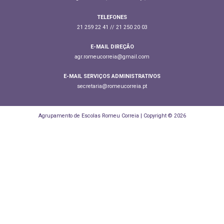
TELEFONES
21 259 22 41 // 21 250 20 03
E-MAIL DIREÇÃO
agr.romeucorreia@gmail.com
E-MAIL SERVIÇOS ADMINISTRATIVOS
secretaria@romeucorreia.pt
Agrupamento de Escolas Romeu Correia | Copyright © 2026